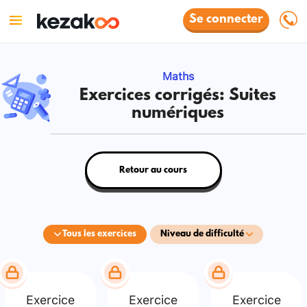
Se connecter
Maths
Exercices corrigés: Suites
numériques
Retour au cours
Tous les exercices
Niveau de difficulté
Exercice
Exercice
Exercice