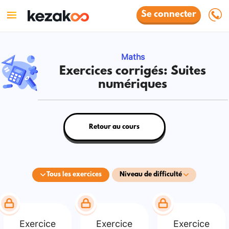
Se connecter
Maths
Exercices corrigés: Suites
numériques
Retour au cours
Tous les exercices
Niveau de difficulté
Exercice
Exercice
Exercice