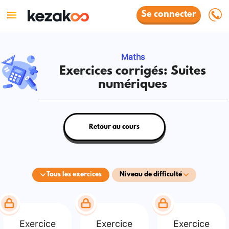
Se connecter
Maths
Exercices corrigés: Suites
numériques
Retour au cours
Tous les exercices
Niveau de difficulté
Exercice
Exercice
Exercice