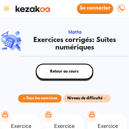
Se connecter
Maths
Exercices corrigés: Suites
numériques
Retour au cours
Tous les exercices
Niveau de difficulté
Exercice
Exercice
Exercice