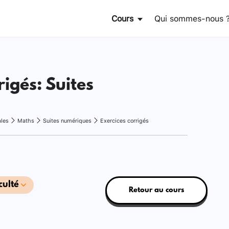
Cours
Qui sommes-nous 
rigés: Suites
ales
Maths
Suites numériques
Exercices corrigés
culté
Retour au cours