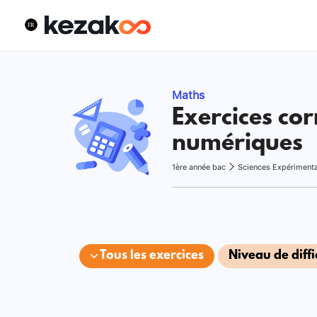
Maths
Exercices cor
numériques
1ère année bac
Sciences Expériment
Tous les exercices
Niveau de diffi