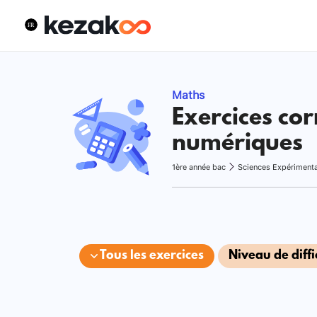
Maths
Exercices cor
numériques
1ère année bac
Sciences Expériment
Tous les exercices
Niveau de diffi