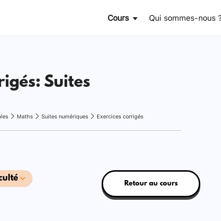
Cours
Qui sommes-nous 
rigés: Suites
ales
Maths
Suites numériques
Exercices corrigés
culté
Retour au cours