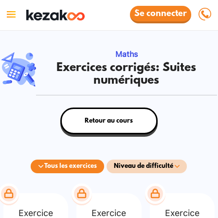
Se connecter
Maths
Exercices corrigés: Suites
numériques
Retour au cours
Tous les exercices
Niveau de difficulté
Exercice
Exercice
Exercice