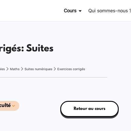
Cours
Qui sommes-nous 
rigés: Suites
ales
Maths
Suites numériques
Exercices corrigés
culté
Retour au cours