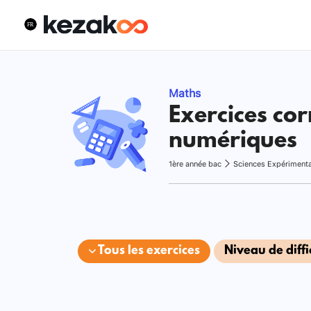
Maths
Exercices cor
numériques
1ère année bac
Sciences Expériment
Tous les exercices
Niveau de diffi