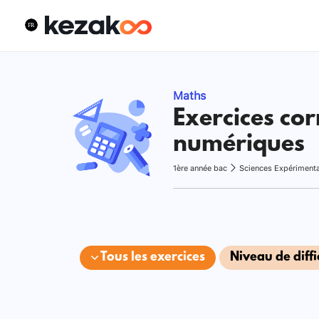
Maths
Exercices cor
numériques
1ère année bac
Sciences Expériment
Tous les exercices
Niveau de diffi