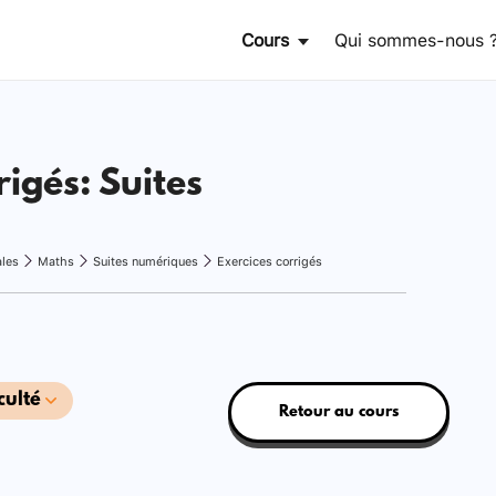
Cours
Qui sommes-nous 
rigés: Suites
ales
Maths
Suites numériques
Exercices corrigés
culté
Retour au cours