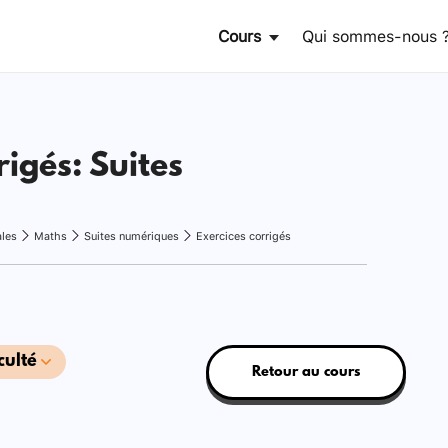
Cours
Qui sommes-nous 
rigés: Suites
ales
Maths
Suites numériques
Exercices corrigés
culté
Retour au cours