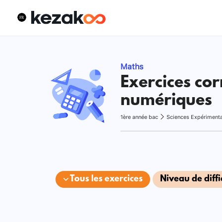
Maths
Exercices cor
numériques
1ère année bac
Sciences Expériment
Tous les exercices
Niveau de diffi