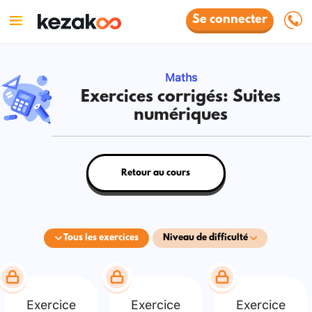
Se connecter
Maths
Exercices corrigés: Suites
numériques
Retour au cours
Tous les exercices
Niveau de difficulté
Exercice
Exercice
Exercice