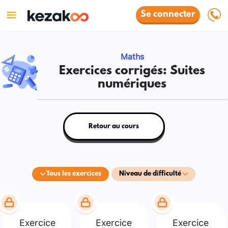
Se connecter
Maths
Exercices corrigés: Suites
numériques
Retour au cours
Tous les exercices
Niveau de difficulté
Exercice
Exercice
Exercice