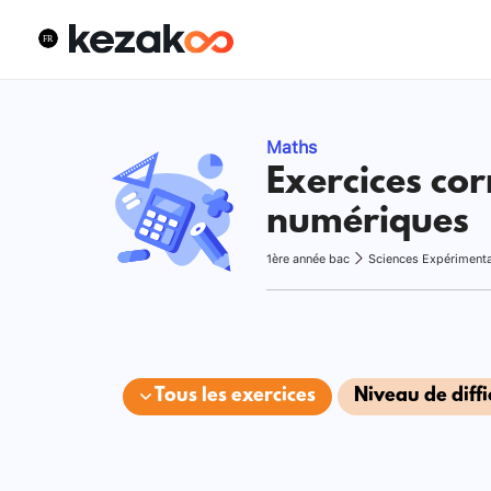
Maths
Exercices cor
numériques
1ère année bac
Sciences Expériment
Tous les exercices
Niveau de diffi