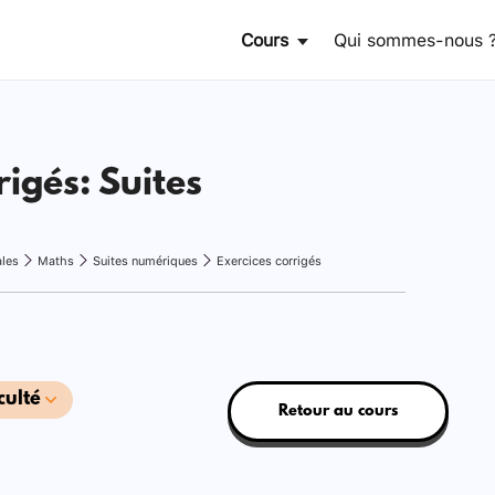
Cours
Qui sommes-nous 
rigés: Suites
ales
Maths
Suites numériques
Exercices corrigés
culté
Retour au cours