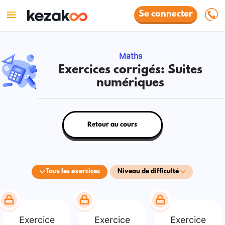
Se connecter
Maths
Exercices corrigés: Suites
numériques
Retour au cours
Tous les exercices
Niveau de difficulté
Exercice
Exercice
Exercice