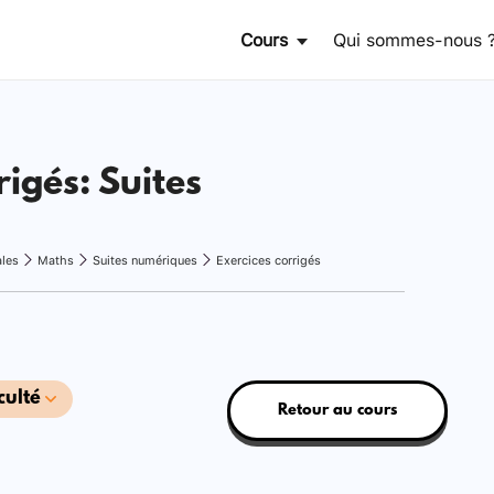
Cours
Qui sommes-nous 
rigés: Suites
ales
Maths
Suites numériques
Exercices corrigés
culté
Retour au cours