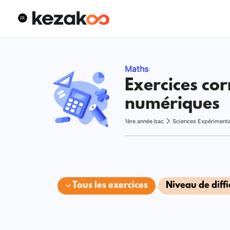
Maths
Exercices cor
numériques
1ère année bac
Sciences Expériment
Tous les exercices
Niveau de diffi