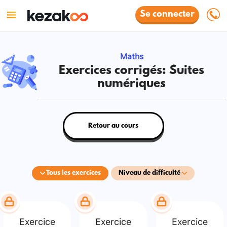
Se connecter
Maths
Exercices corrigés: Suites
numériques
Retour au cours
Tous les exercices
Niveau de difficulté
Exercice
Exercice
Exercice