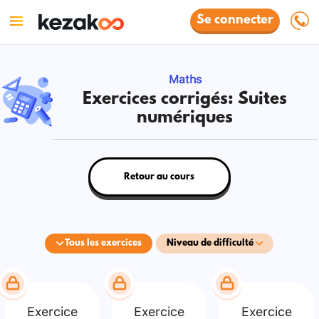
Se connecter
Maths
Exercices corrigés: Suites
numériques
Retour au cours
Tous les exercices
Niveau de difficulté
Exercice
Exercice
Exercice