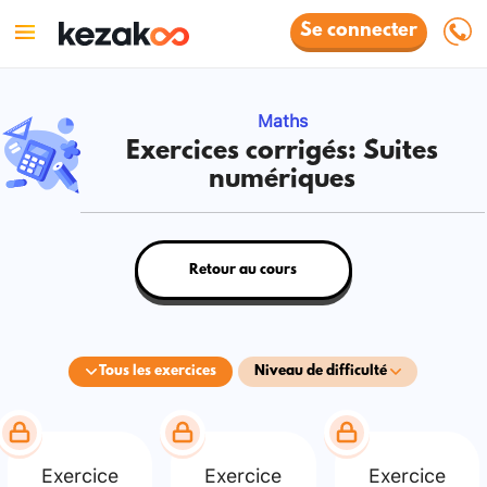
Se connecter
Maths
Exercices corrigés: Suites
numériques
Retour au cours
Tous les exercices
Niveau de difficulté
Exercice
Exercice
Exercice