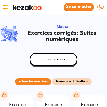
Se connecter
Maths
Exercices corrigés: Suites
numériques
Retour au cours
Tous les exercices
Niveau de difficulté
Exercice
Exercice
Exercice