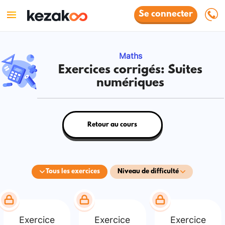
Se connecter
Maths
Exercices corrigés: Suites
numériques
Retour au cours
Tous les exercices
Niveau de difficulté
Exercice
Exercice
Exercice