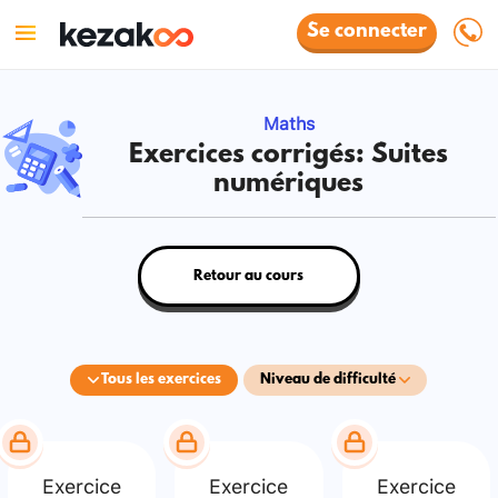
Se connecter
Maths
Exercices corrigés: Suites
numériques
Retour au cours
Tous les exercices
Niveau de difficulté
Exercice
Exercice
Exercice