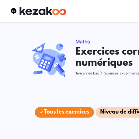
Maths
Exercices cor
numériques
1ère année bac
Sciences Expériment
Tous les exercices
Niveau de diffi