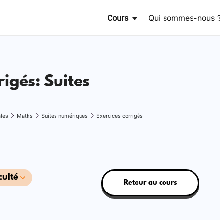
Cours
Qui sommes-nous 
rigés: Suites
ales
Maths
Suites numériques
Exercices corrigés
culté
Retour au cours