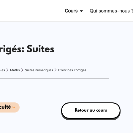
Cours
Qui sommes-nous 
rigés: Suites
ales
Maths
Suites numériques
Exercices corrigés
culté
Retour au cours