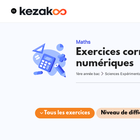
Maths
Exercices cor
numériques
1ère année bac
Sciences Expériment
Tous les exercices
Niveau de diffi