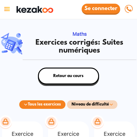
Se connecter
Maths
Exercices corrigés: Suites
numériques
Retour au cours
Tous les exercices
Niveau de difficulté
Exercice
Exercice
Exercice