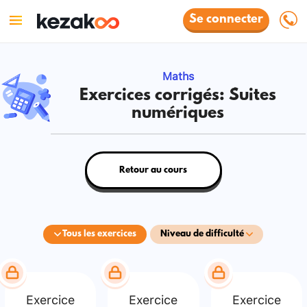
Se connecter
Maths
Exercices corrigés: Suites
numériques
Retour au cours
Tous les exercices
Niveau de difficulté
Exercice
Exercice
Exercice