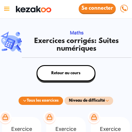
Se connecter
Maths
Exercices corrigés: Suites
numériques
Retour au cours
Tous les exercices
Niveau de difficulté
Exercice
Exercice
Exercice