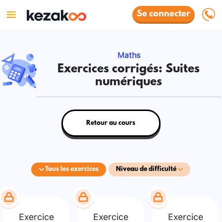
Se connecter
Maths
Exercices corrigés: Suites
numériques
Retour au cours
Tous les exercices
Niveau de difficulté
Exercice
Exercice
Exercice