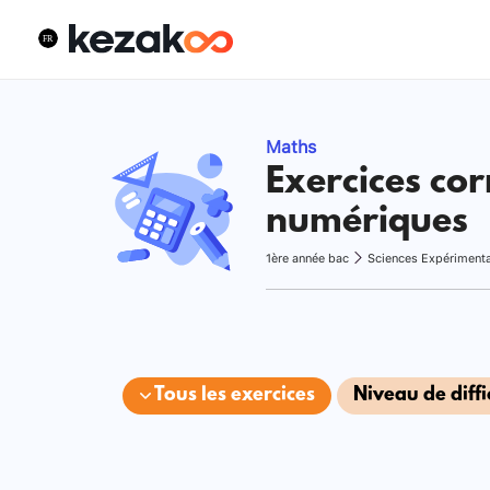
Maths
Exercices cor
numériques
1ère année bac
Sciences Expériment
Tous les exercices
Niveau de diffi