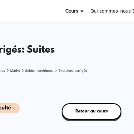
Cours
Qui sommes-nous 
rigés: Suites
ales
Maths
Suites numériques
Exercices corrigés
culté
Retour au cours