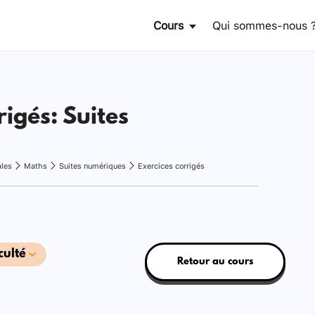
Cours
Qui sommes-nous 
rigés: Suites
ales
Maths
Suites numériques
Exercices corrigés
culté
Retour au cours