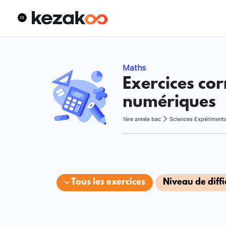
Maths
Exercices cor
numériques
1ère année bac
Sciences Expériment
Tous les exercices
Niveau de diffi