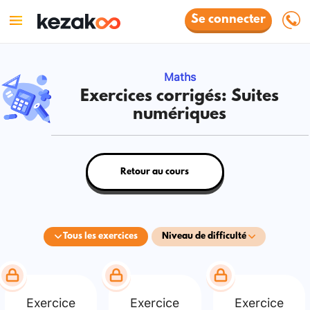
Se connecter
Maths
Exercices corrigés: Suites
numériques
Retour au cours
Tous les exercices
Niveau de difficulté
Exercice
Exercice
Exercice