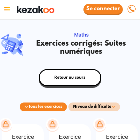
Se connecter
Maths
Exercices corrigés: Suites
numériques
Retour au cours
Tous les exercices
Niveau de difficulté
Exercice
Exercice
Exercice