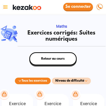
Se connecter
Maths
Exercices corrigés: Suites
numériques
Retour au cours
Tous les exercices
Niveau de difficulté
Exercice
Exercice
Exercice