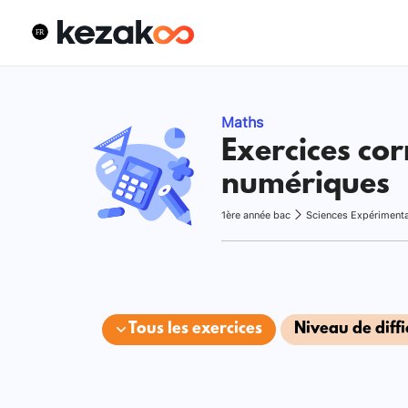
Maths
Exercices cor
numériques
1ère année bac
Sciences Expériment
Tous les exercices
Niveau de diffi