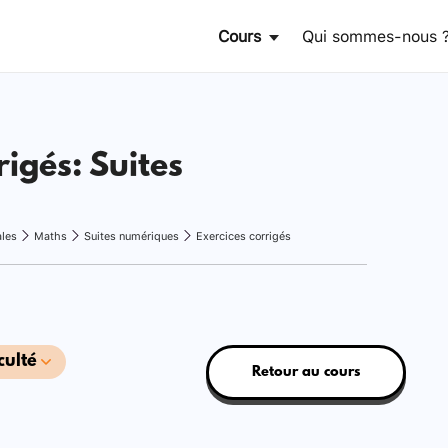
Cours
Qui sommes-nous 
rigés: Suites
ales
Maths
Suites numériques
Exercices corrigés
culté
Retour au cours