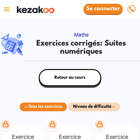
Se connecter
Maths
Exercices corrigés: Suites
numériques
Retour au cours
Tous les exercices
Niveau de difficulté
Exercice
Exercice
Exercice