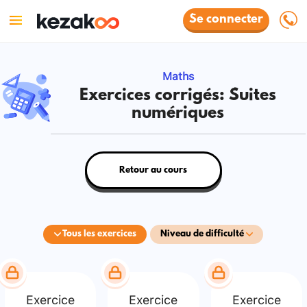
Se connecter
Maths
Exercices corrigés: Suites
numériques
Retour au cours
Tous les exercices
Niveau de difficulté
Exercice
Exercice
Exercice