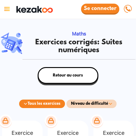
Se connecter
Maths
Exercices corrigés: Suites
numériques
Retour au cours
Tous les exercices
Niveau de difficulté
Exercice
Exercice
Exercice