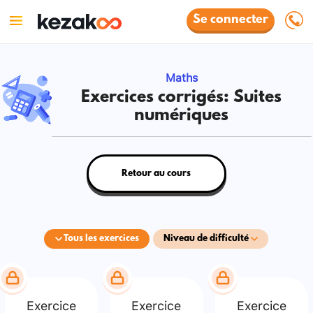
Se connecter
Maths
Exercices corrigés: Suites
numériques
Retour au cours
Tous les exercices
Niveau de difficulté
Exercice
Exercice
Exercice