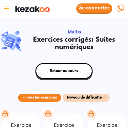
Se connecter
Maths
Exercices corrigés: Suites
numériques
Retour au cours
Tous les exercices
Niveau de difficulté
Exercice
Exercice
Exercice