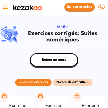
Se connecter
Maths
Exercices corrigés: Suites
numériques
Retour au cours
Tous les exercices
Niveau de difficulté
Exercice
Exercice
Exercice