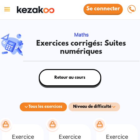
Se connecter
Maths
Exercices corrigés: Suites
numériques
Retour au cours
Tous les exercices
Niveau de difficulté
Exercice
Exercice
Exercice