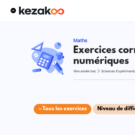
Maths
Exercices cor
numériques
1ère année bac
Sciences Expériment
Tous les exercices
Niveau de diffi