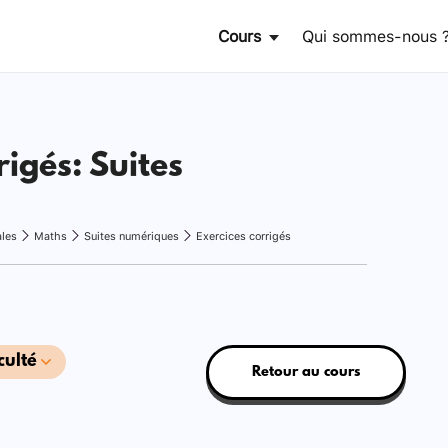
Cours
Qui sommes-nous 
rigés: Suites
ales
Maths
Suites numériques
Exercices corrigés
culté
Retour au cours