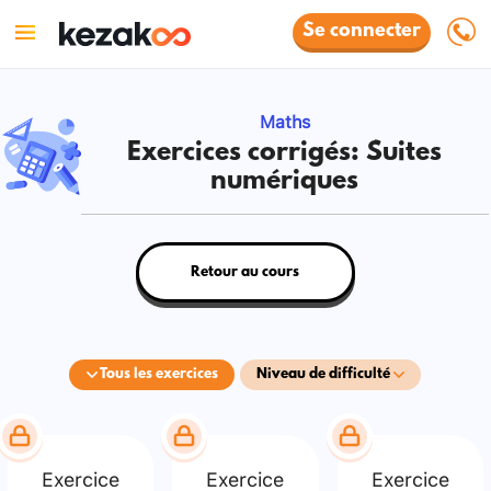
Se connecter
Maths
Exercices corrigés: Suites
numériques
Retour au cours
Tous les exercices
Niveau de difficulté
Exercice
Exercice
Exercice