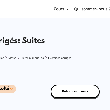
Cours
Qui sommes-nous 
rigés: Suites
ales
Maths
Suites numériques
Exercices corrigés
culté
Retour au cours