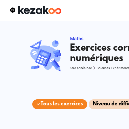
Maths
Exercices cor
numériques
1ère année bac
Sciences Expériment
Tous les exercices
Niveau de diffi