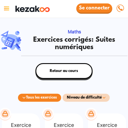
Se connecter
Maths
Exercices corrigés: Suites
numériques
Retour au cours
Tous les exercices
Niveau de difficulté
Exercice
Exercice
Exercice