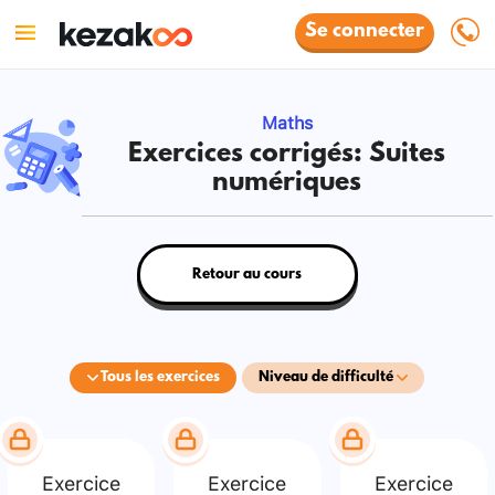
Se connecter
Maths
Exercices corrigés: Suites
numériques
Retour au cours
Tous les exercices
Niveau de difficulté
Exercice
Exercice
Exercice