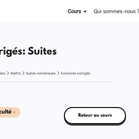
Cours
Qui sommes-nous 
rigés: Suites
ales
Maths
Suites numériques
Exercices corrigés
culté
Retour au cours