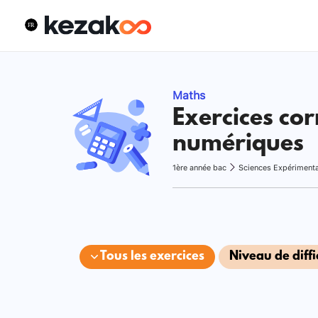
Maths
Exercices cor
numériques
1ère année bac
Sciences Expériment
Tous les exercices
Niveau de diffi