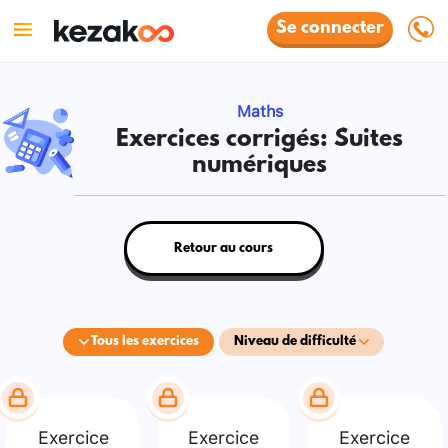
Se connecter
Maths
Exercices corrigés: Suites
numériques
Retour au cours
Tous les exercices
Niveau de difficulté
Exercice
Exercice
Exercice