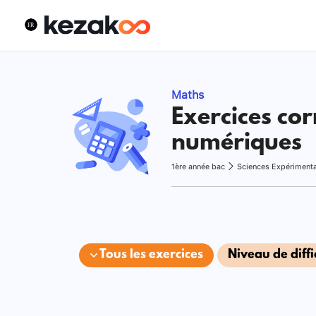
Maths
Exercices cor
numériques
1ère année bac
Sciences Expériment
Tous les exercices
Niveau de diffi