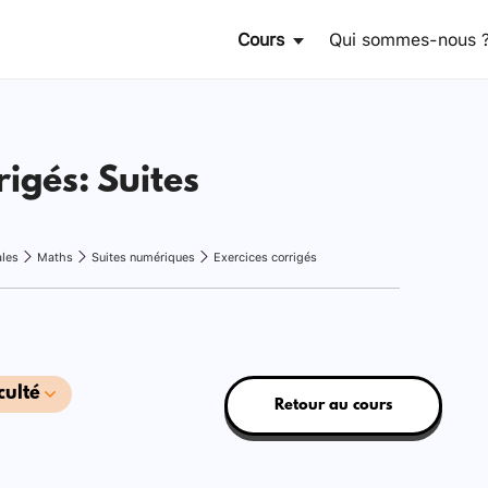
Cours
Qui sommes-nous 
rigés: Suites
ales
Maths
Suites numériques
Exercices corrigés
culté
Retour au cours