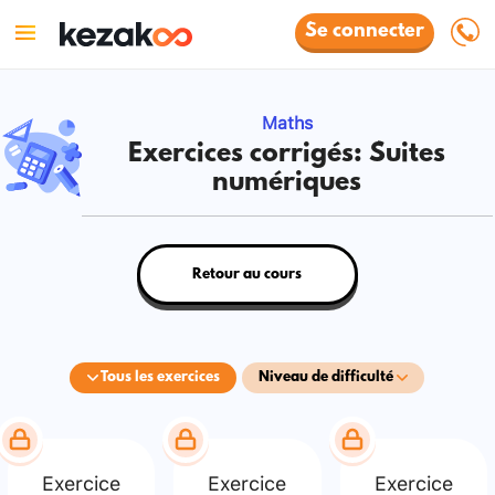
Se connecter
Maths
Exercices corrigés: Suites
numériques
Retour au cours
Tous les exercices
Niveau de difficulté
Exercice
Exercice
Exercice