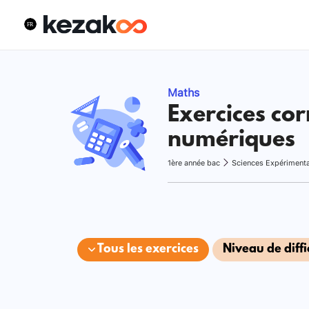
Maths
Exercices cor
numériques
1ère année bac
Sciences Expériment
Tous les exercices
Niveau de diffi