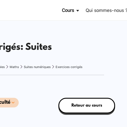
Cours
Qui sommes-nous 
rigés: Suites
ales
Maths
Suites numériques
Exercices corrigés
culté
Retour au cours